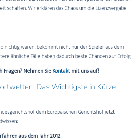
heit schaffen. Wir erklären das Chaos um die Lizenzvergabe
ico nichtig waren, bekommt nicht nur der Spieler aus dem
eitere ähnliche Fälle haben dadurch beste Chancen auf Erfolg.
och Fragen? Nehmen Sie
Kontakt
mit uns auf!
twetten: Das Wichtigste in Kürze
ndesgerichtshof dem Europäischen Gerichtshof jetzt
ndwissen:
erfahren aus dem Jahr 2012