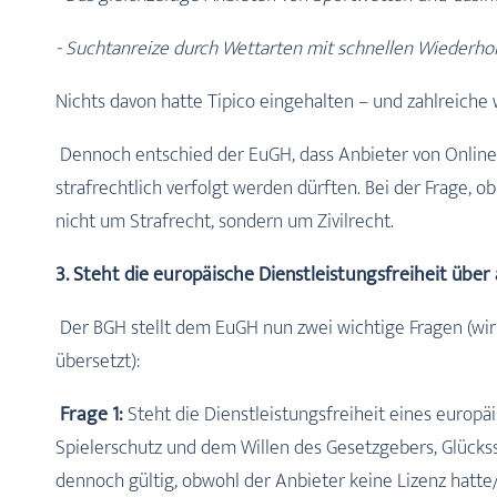
- Suchtanreize durch Wettarten mit schnellen Wiederh
Nichts davon hatte Tipico eingehalten – und zahlreiche 
Dennoch entschied der EuGH, dass Anbieter von Online
strafrechtlich verfolgt werden dürften. Bei der Frage, 
nicht um Strafrecht, sondern um Zivilrecht.
3. Steht die europäische Dienstleistungsfreiheit über
Der BGH stellt dem EuGH nun zwei wichtige Fragen (wi
übersetzt):
Frage 1:
Steht die Dienstleistungsfreiheit eines europ
Spielerschutz und dem Willen des Gesetzgebers, Glückssp
dennoch gültig, obwohl der Anbieter keine Lizenz hat