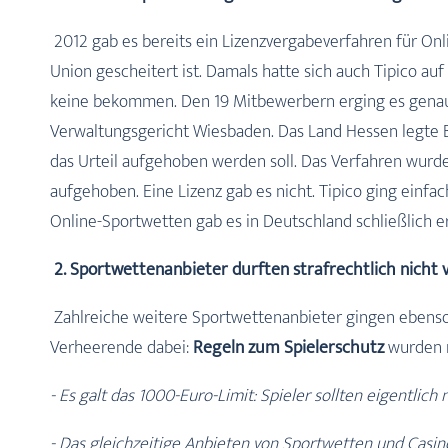
2012 gab es bereits ein Lizenzvergabeverfahren für Onl
Union gescheitert ist. Damals hatte sich auch Tipico a
keine bekommen. Den 19 Mitbewerbern erging es genaus
Verwaltungsgericht Wiesbaden. Das Land Hessen legte Be
das Urteil aufgehoben werden soll. Das Verfahren wurde 
aufgehoben. Eine Lizenz gab es nicht. Tipico ging einf
Online-Sportwetten gab es in Deutschland schließlich e
2. Sportwettenanbieter durften strafrechtlich nicht 
Zahlreiche weitere Sportwettenanbieter gingen ebenso 
Verheerende dabei:
Regeln zum Spielerschutz
wurden n
- Es galt das 1000-Euro-Limit: Spieler sollten eigentlic
- Das gleichzeitige Anbieten von Sportwetten und Casin