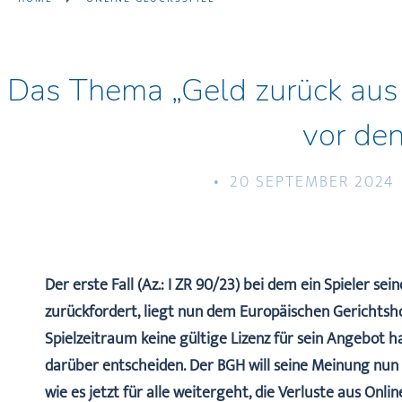
Das Thema „Geld zurück aus
vor de
20 SEPTEMBER 2024
Der erste Fall (Az.: I ZR 90/23) bei dem ein Spieler s
zurückfordert, liegt nun dem Europäischen Gerichtshof
Spielzeitraum keine gültige Lizenz für sein Angebot ha
darüber entscheiden. Der BGH will seine Meinung nun 
wie es jetzt für alle weitergeht, die Verluste aus Onl