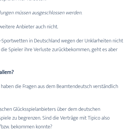
olungen müssen ausgeschlossen werden.
weitere Anbieter auch nicht.
-Sportwetten in Deutschland wegen der Unklarheiten nicht
ob die Spieler ihre Verluste zurückbekommen, geht es aber
 allem?
r haben die Fragen aus dem Beamtendeutsch verständlich
äischen Glücksspielanbieters über dem deutschen
iele zu begrenzen. Sind die Verträge mit Tipico also
te/bzw. bekommen konnte?