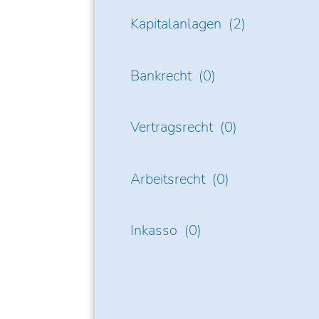
Kapitalanlagen
(2)
Bankrecht
(0)
Vertragsrecht
(0)
Arbeitsrecht
(0)
Inkasso
(0)