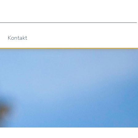
Kontakt