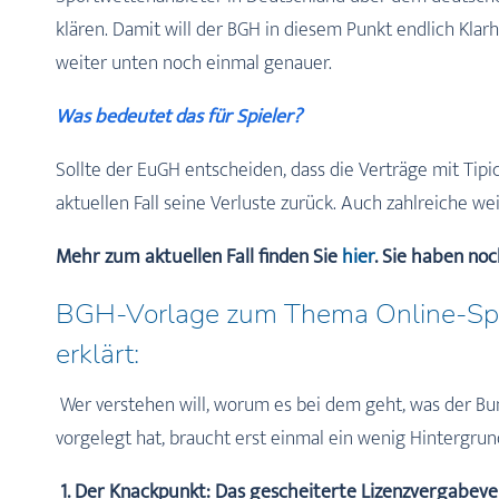
klären. Damit will der BGH in diesem Punkt endlich Klar
weiter unten noch einmal genauer.
Was bedeutet das für Spieler?
Sollte der EuGH entscheiden, dass die Verträge mit Tip
aktuellen Fall seine Verluste zurück. Auch zahlreiche w
Mehr zum aktuellen Fall finden Sie
hier
. Sie haben n
BGH-Vorlage zum Thema Online-Spor
erklärt:
Wer verstehen will, worum es bei dem geht, was der Bu
vorgelegt hat, braucht erst einmal ein wenig Hintergru
1. Der Knackpunkt: Das gescheiterte Lizenzvergabev