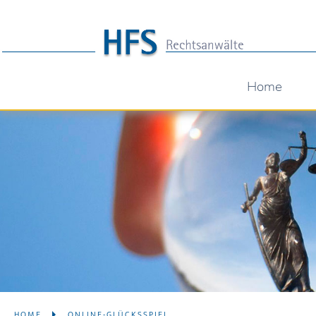
Home
HOME
ONLINE-GLÜCKSSPIEL