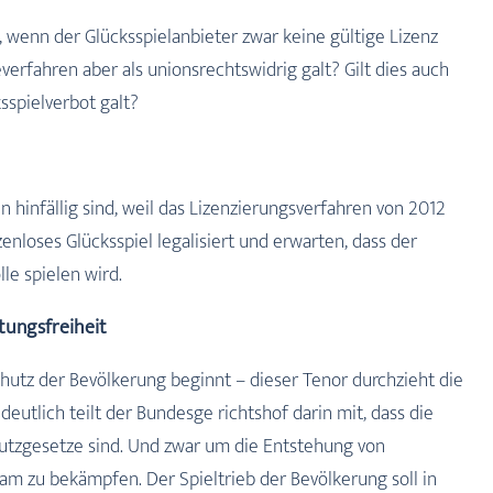
 wenn der Glücksspielanbieter zwar keine gültige Lizenz
erfahren aber als unionsrechtswidrig galt? Gilt dies auch
sspielverbot galt?
hinfällig sind, weil das Lizenzierungsverfahren von 2012
zenloses Glücksspiel legalisiert und erwarten, dass der
lle spielen wird.
tungsfreiheit
chutz der Bevölkerung beginnt – dieser Tenor durchzieht die
eutlich teilt der Bundesge richtshof darin mit, dass die
utzgesetze sind. Und zwar um die Entstehung von
am zu bekämpfen. Der Spieltrieb der Bevölkerung soll in