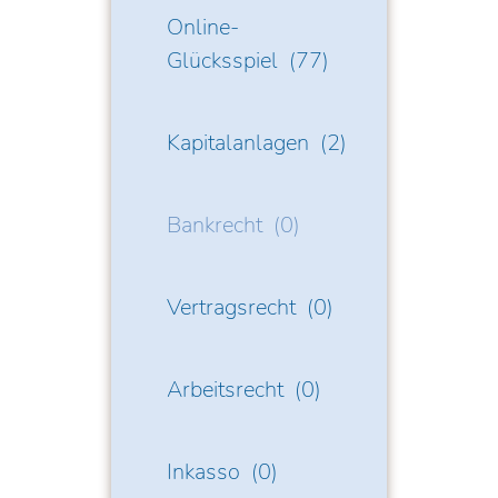
Online-
Glücksspiel
(77)
Kapitalanlagen
(2)
Bankrecht
(0)
Vertragsrecht
(0)
Arbeitsrecht
(0)
Diese Webseiten verwenden Cookies, um die Bedienung
nutzerfreundlicher zu machen. Es werden nur die für
den störungsfreien Betrieb der Webseiten notwendigen
Inkasso
(0)