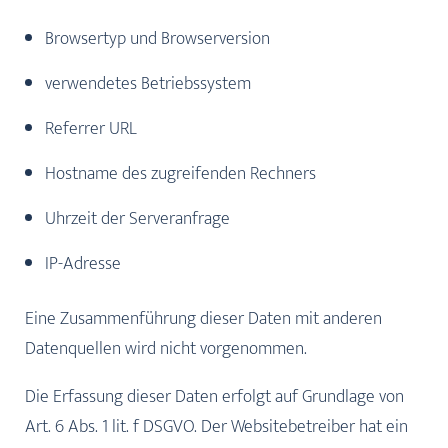
Browsertyp und Browserversion
verwendetes Betriebssystem
Referrer URL
Diese Webseiten verwenden Cookies, um die Bedienung
nutzerfreundlicher zu machen. Es werden nur die für
Hostname des zugreifenden Rechners
den störungsfreien Betrieb der Webseiten notwendigen
Uhrzeit der Serveranfrage
Cookies eingesetzt, die u.a. Grundfunktionen wie die
Seitennavigation sicherstellen. Mit der Nutzung dieser
IP-Adresse
Webseiten wird das Einverständnis gegeben, dass
Cookies verwendet werden. Weitere Informationen in
Eine Zusammenführung dieser Daten mit anderen
der
Datenschutzerklärung
|
Impressum
Datenquellen wird nicht vorgenommen.
Die Erfassung dieser Daten erfolgt auf Grundlage von
JA, ICH STIMME ZU
Art. 6 Abs. 1 lit. f DSGVO. Der Websitebetreiber hat ein